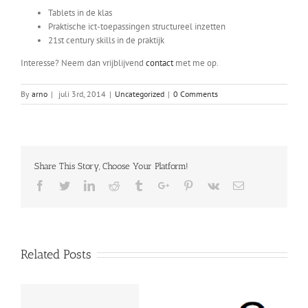
Tablets in de klas
Praktische ict-toepassingen structureel inzetten
21st century skills in de praktijk
Interesse? Neem dan vrijblijvend
contact
met me op.
By
arno
|
juli 3rd, 2014
|
Uncategorized
|
0 Comments
Share This Story, Choose Your Platform!
Facebook
Twitter
Linkedin
Reddit
Tumblr
Google+
Pinterest
Vk
Email
Related Posts