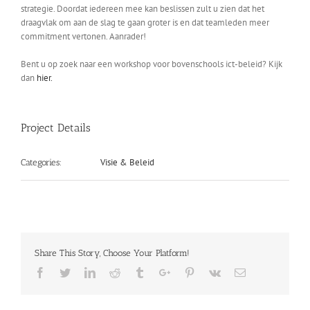
strategie. Doordat iedereen mee kan beslissen zult u zien dat het
draagvlak om aan de slag te gaan groter is en dat teamleden meer
commitment vertonen. Aanrader!
Bent u op zoek naar een workshop voor bovenschools ict-beleid? Kijk
dan
hier.
Project Details
Visie & Beleid
Categories:
Share This Story, Choose Your Platform!
Facebook
Twitter
Linkedin
Reddit
Tumblr
Google+
Pinterest
Vk
Email