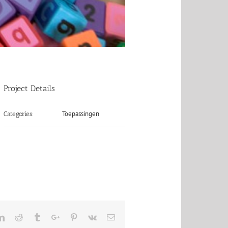
Project Details
Toepassingen
Categories:
ter
Linkedin
Reddit
Tumblr
Google+
Pinterest
Vk
Email