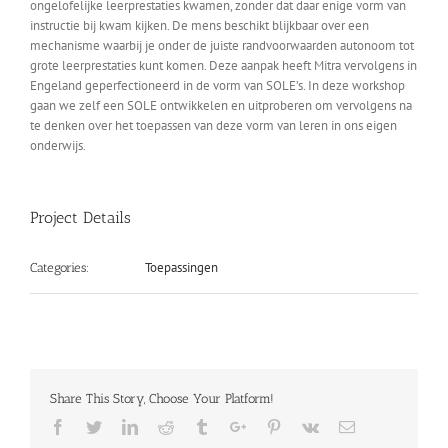
ongelofelijke leerprestaties kwamen, zonder dat daar enige vorm van
instructie bij kwam kijken. De mens beschikt blijkbaar over een
mechanisme waarbij je onder de juiste randvoorwaarden autonoom tot
grote leerprestaties kunt komen. Deze aanpak heeft Mitra vervolgens in
Engeland geperfectioneerd in de vorm van SOLE’s. In deze workshop
gaan we zelf een SOLE ontwikkelen en uitproberen om vervolgens na
te denken over het toepassen van deze vorm van leren in ons eigen
onderwijs.
Project Details
Toepassingen
Categories:
Share This Story, Choose Your Platform!
Facebook
Twitter
Linkedin
Reddit
Tumblr
Google+
Pinterest
Vk
Email