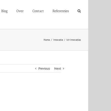
Blog
Over
Contact
Referenties
Home
/
Innovatie
/
Ict-innovaties
Previous
Next