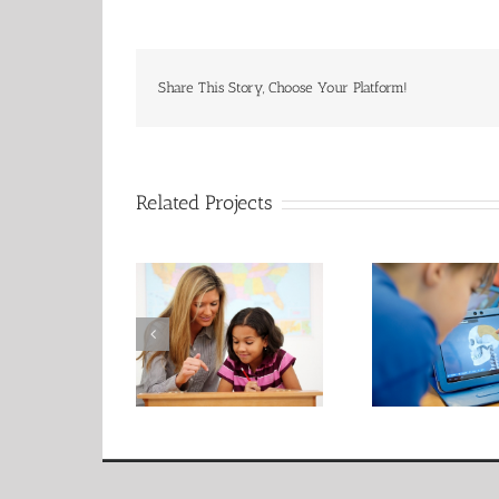
Share This Story, Choose Your Platform!
Related Projects
Tablets in het
Ad
ping the classroom
onderwijs
leer
Copyright 2015 Arno Coenders | All Rights Reserved | www.arno