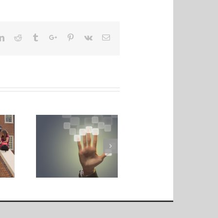
ter
Linkedin
Reddit
Tumblr
Google+
Pinterest
Vk
Email
QR-codes in het
reality
Learning analyt
onderwijs