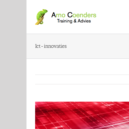
Ict-innovaties
View
Larger
Image