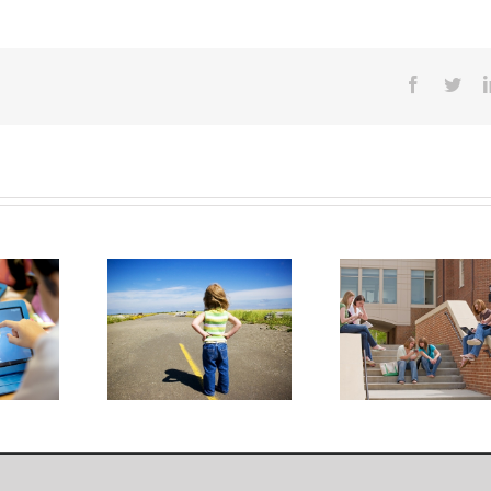
Facebook
Twit
aptieve
BYOD
Augmented 
omgevingen
coenders.nl | Training & Advies